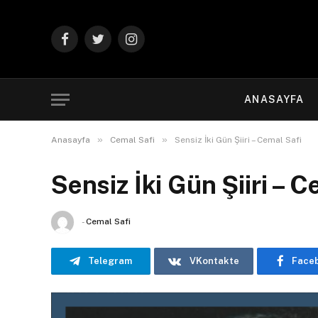
Facebook
Twitter
Instagram
ANASAYFA
»
»
Anasayfa
Cemal Safi
Sensiz İki Gün Şiiri – Cemal Safi
Sensiz İki Gün Şiiri – C
-
Cemal Safi
Telegram
VKontakte
Face