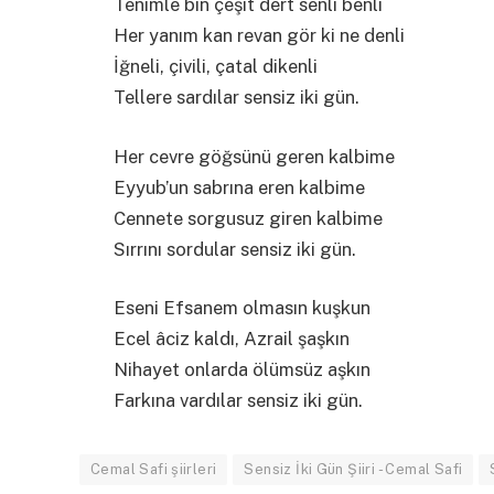
Tenimle bin çeşit dert senli benli
Her yanım kan revan gör ki ne denli
İğneli, çivili, çatal dikenli
Tellere sardılar sensiz iki gün.
Her cevre göğsünü geren kalbime
Eyyub’un sabrına eren kalbime
Cennete sorgusuz giren kalbime
Sırrını sordular sensiz iki gün.
Eseni Efsanem olmasın kuşkun
Ecel âciz kaldı, Azrail şaşkın
Nihayet onlarda ölümsüz aşkın
Farkına vardılar sensiz iki gün.
Cemal Safi şiirleri
Sensiz İki Gün Şiiri - Cemal Safi