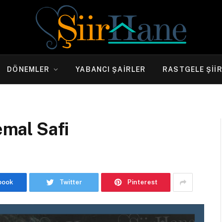
DÖNEMLER
YABANCI ŞAIRLER
RASTGELE ŞII
emal Safi
book
Twitter
Pinterest