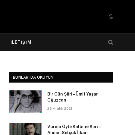
R
İLETIŞIM
BUNLARI DA OKUYUN
Bir Gün Şiiri – Ümit Yaşar
Oğuzcan
28 Aralık 2021
Vurma Öyle Kalbine Şiiri –
Ahmet Selçuk İlkan