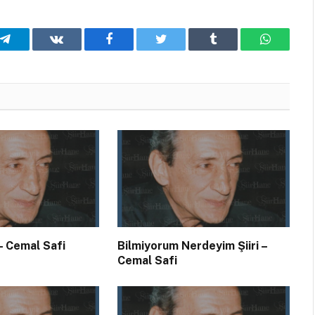
Telegram
VKontakte
Facebook
Twitter
Tumblr
WhatsA
 – Cemal Safi
Bilmiyorum Nerdeyim Şiiri –
Cemal Safi