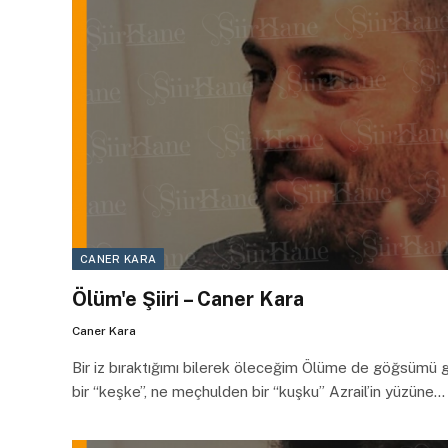
CANER KARA
Ölüm'e Şiiri – Caner Kara
Caner Kara
Bir iz bıraktığımı bilerek öleceğim Ölüme de göğsümü
bir “keşke”, ne meçhulden bir “kuşku” Azrail’in yüzüne…