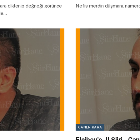
lara diklenip değneği görünce
Nefis merdin düşmanı, namerdin 
 de…
CANER KARA
Elçibey'e -II Şiiri – C