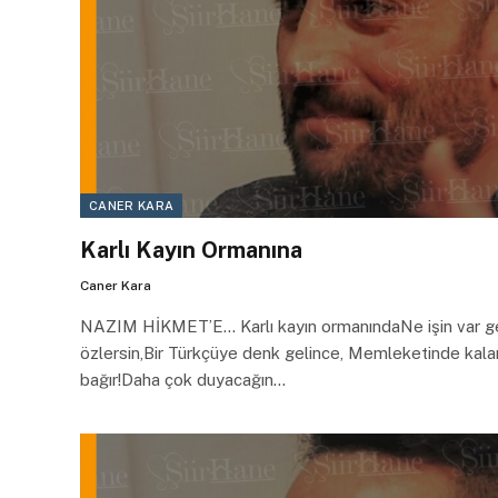
CANER KARA
Karlı Kayın Ormanına
Caner Kara
NAZIM HİKMET’E… Karlı kayın ormanındaNe işin var g
özlersin,Bir Türkçüye denk gelince, Memleketinde kal
bağır!Daha çok duyacağın…