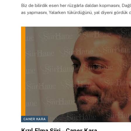
Biz de bilirdik esen her rüzgârla daldan kopmasını, Dağ
as yapmasını, Yalarken tükürdüğünü, yal diyeni gördük
CANER KARA
Kızıl Elma Şiiri – Caner Kara