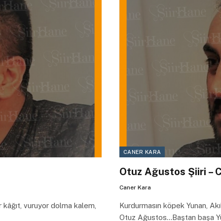
CANER KARA
Otuz Ağustos Şiiri – 
Caner Kara
or kâğıt, vuruyor dolma kalem,
Kurdurmasın köpek Yunan, Akıl
Otuz Ağustos…Baştan başa Yu