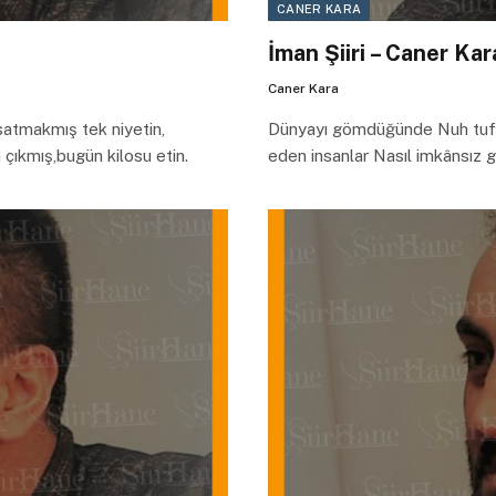
CANER KARA
İman Şiiri – Caner Kar
Caner Kara
 satmakmış tek niyetin,
Dünyayı gömdüğünde Nuh tufan
çıkmış,bugün kilosu etin.
eden insanlar Nasıl imkânsız g