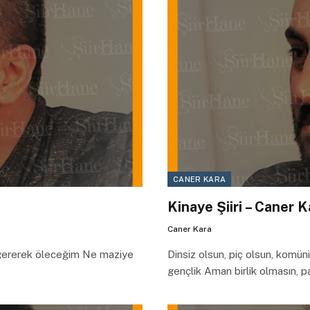
CANER KARA
Kinaye Şiiri – Caner K
Caner Kara
 gererek öleceğim Ne maziye
Dinsiz olsun, piç olsun, komün
gençlik Aman birlik olmasın, 