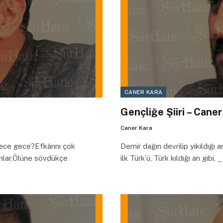
CANER KARA
Gençliğe Şiiri – Cane
Caner Kara
ece gece?Efkârını çok
Demir dağın devrilip yıkıldığı a
anlar,Ölüne sövdükçe
ilk Türk’ü, Türk kıldığı an gibi