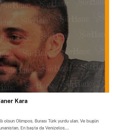
Caner Kara
lı olsun Olimpos, Burası Türk yurdu ulan, Ve bugün
nanistan, En başta da Venizelos,…