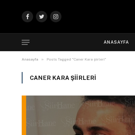
Facebook
Twitter
Instagram
ANASAYFA
»
Anasayfa
Posts Tagged "Caner Kara şiirleri"
CANER KARA ŞIIRLERI