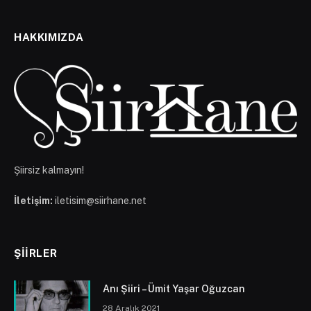
HAKKIMIZDA
Şiirsiz kalmayın!
İletişim:
iletisim@siirhane.net
ŞIIRLER
Anı Şiiri – Ümit Yaşar Oğuzcan
28 Aralık 2021