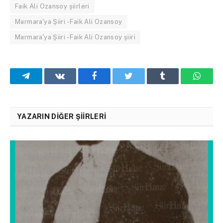
Faik Ali Ozansoy şiirleri
Marmara'ya Şiiri - Faik Ali Ozansoy
Marmara'ya Şiiri - Faik Ali Ozansoy şiiri
Telegram
VKontakte
Facebook
Twitter
Tumblr
What
YAZARIN DIĞER ŞIIRLERI