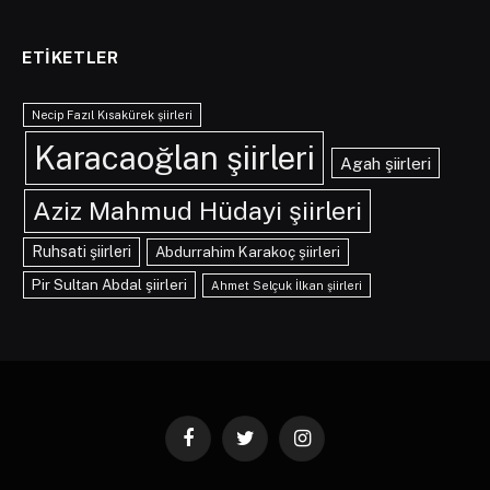
ETIKETLER
Necip Fazıl Kısakürek şiirleri
Karacaoğlan şiirleri
Agah şiirleri
Aziz Mahmud Hüdayi şiirleri
Ruhsati şiirleri
Abdurrahim Karakoç şiirleri
Pir Sultan Abdal şiirleri
Ahmet Selçuk İlkan şiirleri
Facebook
Twitter
Instagram