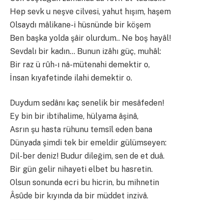
Hep sevk u neşve cilvesi, yahut hışım, haşem
Olsaydı mâlikane-i hüsnünde bir köşem
Ben başka yolda şâir olurdum.. Ne boş hayâl!
Sevdalı bir kadın… Bunun izâhı güç, muhâl:
Bir raz ü rûh-ı nâ-mütenahi demektir o,
İnsan kıyafetinde ilahi demektir o.
Duydum sedânı kaç senelik bir mesâfeden!
Ey bin bir ibtihalime, hülyama âşinâ,
Asrın şu hasta rühunu temsîl eden bana
Dünyada şimdi tek bir emeldir gülümseyen:
Dil-ber deniz! Budur dileğim, sen de et duâ.
Bir gün gelir nihayeti elbet bu hasretin.
Olsun sonunda ecri bu hicrin, bu mihnetin
Âsûde bir kıyında da bir müddet inzivâ.