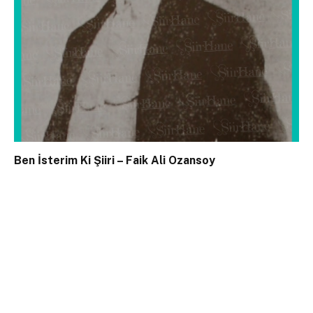
Ben İsterim Ki Şiiri – Faik Ali Ozansoy