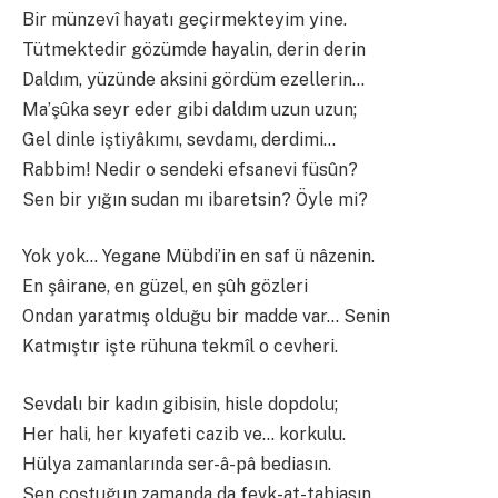
Bir münzevî hayatı geçirmekteyim yine.
Tütmektedir gözümde hayalin, derin derin
Daldım, yüzünde aksini gördüm ezellerin…
Ma’şûka seyr eder gibi daldım uzun uzun;
Gel dinle iştiyâkımı, sevdamı, derdimi…
Rabbim! Nedir o sendeki efsanevi füsûn?
Sen bir yığın sudan mı ibaretsin? Öyle mi?
Yok yok… Yegane Mübdi’in en saf ü nâzenin.
En şâirane, en güzel, en şûh gözleri
Ondan yaratmış olduğu bir madde var… Senin
Katmıştır işte rühuna tekmîl o cevheri.
Sevdalı bir kadın gibisin, hisle dopdolu;
Her hali, her kıyafeti cazib ve… korkulu.
Hülya zamanlarında ser-â-pâ bediasın.
Sen coştuğun zamanda da fevk-at-tabiasın.