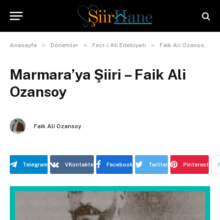
»
»
»
»
Anasayfa
Dönemler
Fecr-i Ati Edebiyatı
Faik Ali Ozansoy
Marmara’ya Şiiri – Faik Ali
Ozansoy
-
Faik Ali Ozansoy
Telegram
VKontakte
Facebook
Twitter
Pinterest