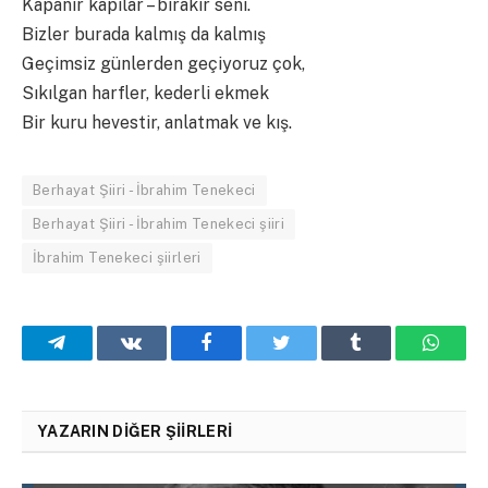
Kapanır kapılar – bırakır seni.
Bizler burada kalmış da kalmış
Geçimsiz günlerden geçiyoruz çok,
Sıkılgan harfler, kederli ekmek
Bir kuru hevestir, anlatmak ve kış.
Berhayat Şiiri - İbrahim Tenekeci
Berhayat Şiiri - İbrahim Tenekeci şiiri
İbrahim Tenekeci şiirleri
Telegram
VKontakte
Facebook
Twitter
Tumblr
What
YAZARIN DIĞER ŞIIRLERI