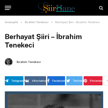
»
»
Anasayfa
İbrahim Tenekeci
Berhayat Şiiri – İbrahim Tenekeci
Berhayat Şiiri – İbrahim
Tenekeci
-
İbrahim Tenekeci
Telegram
VKontakte
Facebook
Twitter
Pinterest