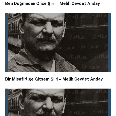
Ben Doğmadan Önce Şiiri – Melih Cevdet Anday
Bir Misafirliğe Gitsem Şiiri – Melih Cevdet Anday