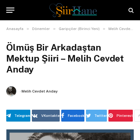
»
»
»
Anasayfa
Dönemler
Garipçiler (Birinci Yeni)
Melih Cevdet Anday
Ölmüş Bir Arkadaştan
Mektup Şiiri – Melih Cevdet
Anday
-
Melih Cevdet Anday
Telegram
VKontakte
Facebook
Twitter
Pinterest