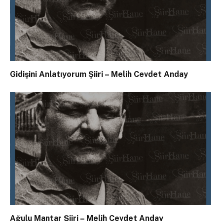
Gidişini Anlatıyorum Şiiri – Melih Cevdet Anday
Ağulu Mantar Şiiri – Melih Cevdet Anday