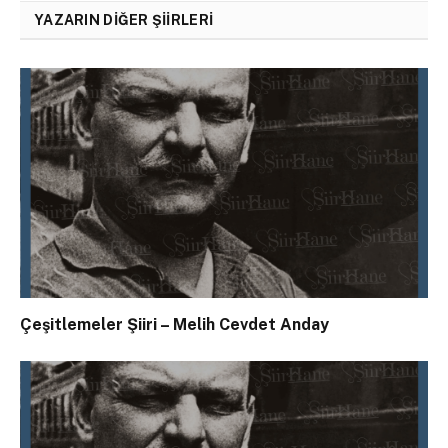
YAZARIN DIĞER ŞIIRLERI
Çeşitlemeler Şiiri – Melih Cevdet Anday