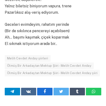
Yalnız biletsiz biniyorum vapura, trene
Pazarlıksız alış-veriş ediyorum.
Geceleri evimdeyim, rahatım yerinde
(Bir de sıkılınca pencereyi açabilsem)
Ah… başımı kaşımak, çiçek koparmak
El sıkmak istiyorum arada bir..
Melih Cevdet Anday şiirleri
Ölmüş Bir Arkadaştan Mektup Şiiri - Melih Cevdet Anday
Ölmüş Bir Arkadaştan Mektup Şiiri - Melih Cevdet Anday şiiri
Telegram
VKontakte
Facebook
Twitter
Tumblr
What