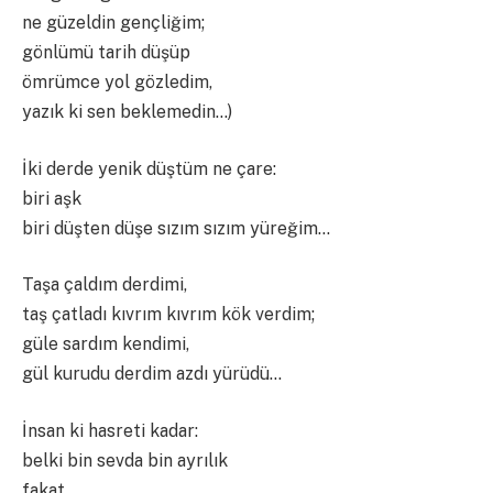
ne güzeldin gençliğim;
gönlümü tarih düşüp
ömrümce yol gözledim,
yazık ki sen beklemedin…)
İki derde yenik düştüm ne çare:
biri aşk
biri düşten düşe sızım sızım yüreğim…
Taşa çaldım derdimi,
taş çatladı kıvrım kıvrım kök verdim;
güle sardım kendimi,
gül kurudu derdim azdı yürüdü…
İnsan ki hasreti kadar:
belki bin sevda bin ayrılık
fakat