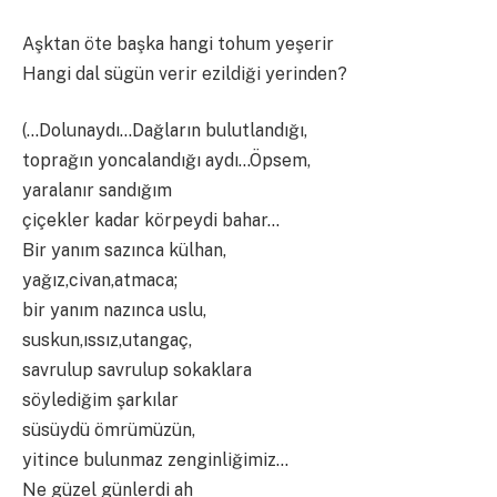
Aşktan öte başka hangi tohum yeşerir
Hangi dal sügün verir ezildiği yerinden?
(…Dolunaydı…Dağların bulutlandığı,
toprağın yoncalandığı aydı…Öpsem,
yaralanır sandığım
çiçekler kadar körpeydi bahar…
Bir yanım sazınca külhan,
yağız,civan,atmaca;
bir yanım nazınca uslu,
suskun,ıssız,utangaç,
savrulup savrulup sokaklara
söylediğim şarkılar
süsüydü ömrümüzün,
yitince bulunmaz zenginliğimiz…
Ne güzel günlerdi ah