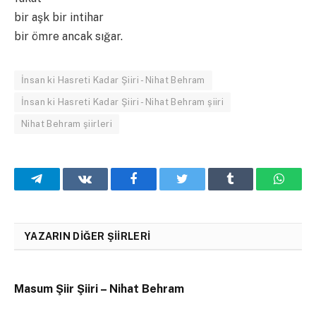
bir aşk bir intihar
bir ömre ancak sığar.
İnsan ki Hasreti Kadar Şiiri - Nihat Behram
İnsan ki Hasreti Kadar Şiiri - Nihat Behram şiiri
Nihat Behram şiirleri
Telegram
VKontakte
Facebook
Twitter
Tumblr
What
YAZARIN DIĞER ŞIIRLERI
Masum Şiir Şiiri – Nihat Behram