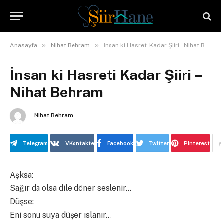
»
»
Anasayfa
Nihat Behram
İnsan ki Hasreti Kadar Şiiri – Nihat Behram
İnsan ki Hasreti Kadar Şiiri –
Nihat Behram
-
Nihat Behram
Telegram
VKontakte
Facebook
Twitter
Pinterest
Aşksa:
Sağır da olsa dile döner seslenir…
Düşse:
Eni sonu suya düşer ıslanır…