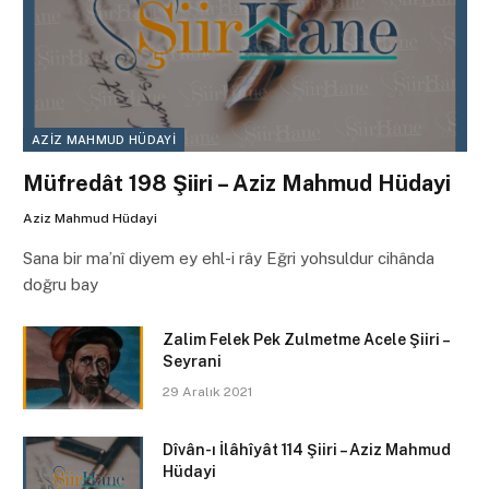
AZIZ MAHMUD HÜDAYI
Müfredât 198 Şiiri – Aziz Mahmud Hüdayi
Aziz Mahmud Hüdayi
Sana bir ma’nî diyem ey ehl-i rây Eğri yohsuldur cihânda
doğru bay
Zalim Felek Pek Zulmetme Acele Şiiri –
Seyrani
29 Aralık 2021
Dîvân-ı İlâhîyât 114 Şiiri – Aziz Mahmud
Hüdayi