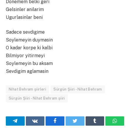
Donemem belki geri
Gelsinler anilarim
Ugurlasinlar beni
Sadece sevdigime
Soylemeyin duymasin
O kadar korpe ki kalbi
Bilmiyor yitirmeyi
Soylemeyin bu aksam
Sevdigim aglamasin
Nihat Behram şiirleri
Sürgün Şiiri - Nihat Behram
Sürgün Şiiri - Nihat Behram şiiri
Telegram
VKontakte
Facebook
Twitter
Tumblr
What