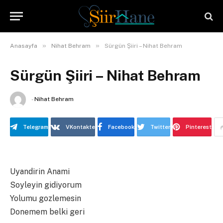
»
»
Anasayfa
Nihat Behram
Sürgün Şiiri – Nihat Behram
Sürgün Şiiri – Nihat Behram
-
Nihat Behram
Telegram
VKontakte
Facebook
Twitter
Pinterest
Uyandirin Anami
Soyleyin gidiyorum
Yolumu gozlemesin
Donemem belki geri