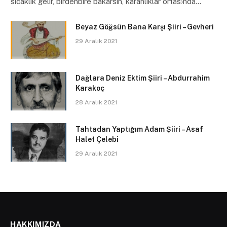
sıcaklık gelir, birdenbire bakarsın, karanlıklar ortas›nda…
Beyaz Göğsün Bana Karşı Şiiri – Gevheri
29 Aralık 2021
Dağlara Deniz Ektim Şiiri – Abdurrahim
Karakoç
28 Aralık 2021
Tahtadan Yaptığım Adam Şiiri – Asaf
Halet Çelebi
29 Aralık 2021
HAKKIMIZDA