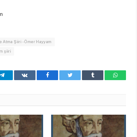
en
e Atma Şiiri - Ömer Hayyam
 şiiri
Telegram
VKontakte
Facebook
Twitter
Tumblr
WhatsA