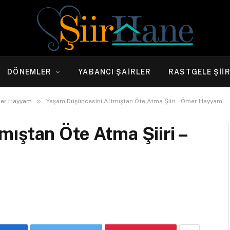
DÖNEMLER
YABANCI ŞAIRLER
RASTGELE ŞII
»
er Hayyam
Yaşam Düşüncesini Altmıştan Öte Atma Şiiri – Ömer Hayyam
ıştan Öte Atma Şiiri –