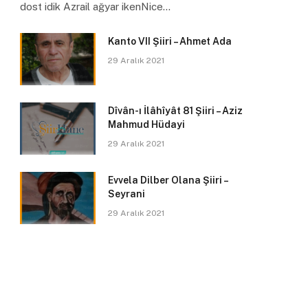
dost idik Azrail ağyar ikenNice…
Kanto VII Şiiri – Ahmet Ada
29 Aralık 2021
Dîvân-ı İlâhîyât 81 Şiiri – Aziz
Mahmud Hüdayi
29 Aralık 2021
pp
Evvela Dilber Olana Şiiri –
Seyrani
29 Aralık 2021