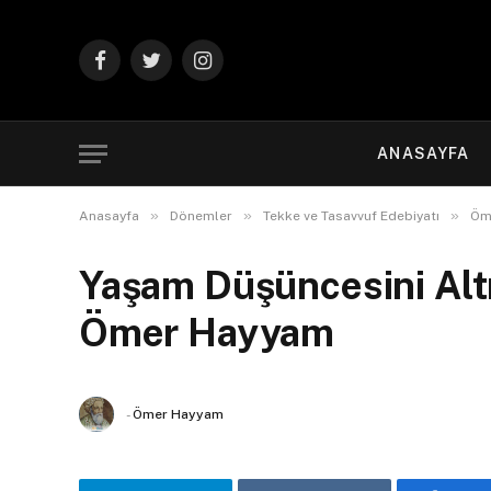
Facebook
Twitter
Instagram
ANASAYFA
»
»
»
Anasayfa
Dönemler
Tekke ve Tasavvuf Edebiyatı
Öm
Yaşam Düşüncesini Altm
Ömer Hayyam
-
Ömer Hayyam