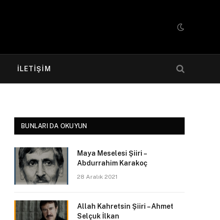
R
İLETIŞIM
BUNLARI DA OKUYUN
Maya Meselesi Şiiri –
Abdurrahim Karakoç
28 Aralık 2021
Allah Kahretsin Şiiri – Ahmet
Selçuk İlkan