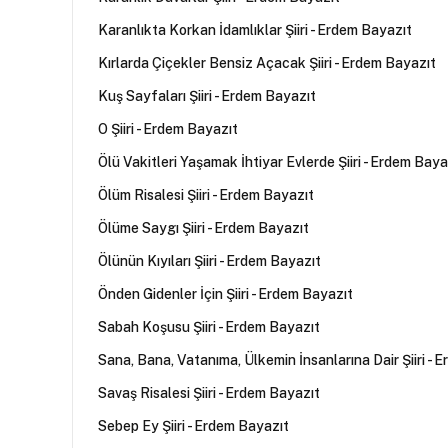
Karanlıkta Korkan İdamlıklar Şiiri - Erdem Bayazıt
Kırlarda Çiçekler Bensiz Açacak Şiiri - Erdem Bayazıt
Kuş Sayfaları Şiiri - Erdem Bayazıt
O Şiiri - Erdem Bayazıt
Ölü Vakitleri Yaşamak İhtiyar Evlerde Şiiri - Erdem Baya
Ölüm Risalesi Şiiri - Erdem Bayazıt
Ölüme Saygı Şiiri - Erdem Bayazıt
Ölünün Kıyıları Şiiri - Erdem Bayazıt
Önden Gidenler İçin Şiiri - Erdem Bayazıt
Sabah Koşusu Şiiri - Erdem Bayazıt
Sana, Bana, Vatanıma, Ülkemin İnsanlarına Dair Şiiri - 
Savaş Risalesi Şiiri - Erdem Bayazıt
Sebep Ey Şiiri - Erdem Bayazıt