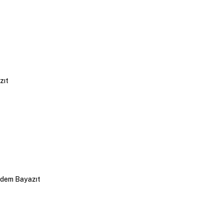
zıt
Erdem Bayazıt