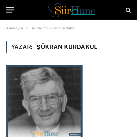
»
Anasayfa
Author: Şükran Kurdakul
YAZAR:
ŞÜKRAN KURDAKUL