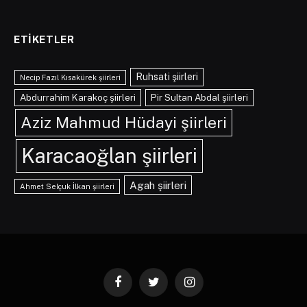
ETIKETLER
Ruhsati şiirleri
Necip Fazıl Kısakürek şiirleri
Abdurrahim Karakoç şiirleri
Pir Sultan Abdal şiirleri
Aziz Mahmud Hüdayi şiirleri
Karacaoğlan şiirleri
Agah şiirleri
Ahmet Selçuk İlkan şiirleri
Facebook
Twitter
Instagram