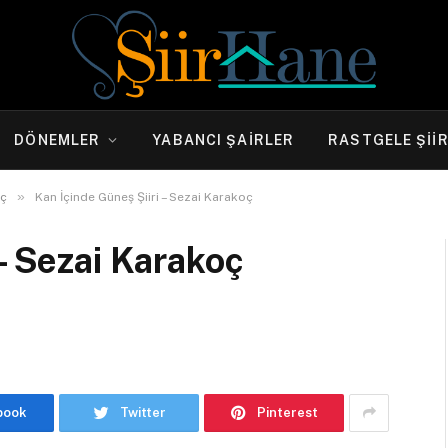
DÖNEMLER
YABANCI ŞAIRLER
RASTGELE ŞII
»
oç
Kan İçinde Güneş Şiiri – Sezai Karakoç
– Sezai Karakoç
book
Twitter
Pinterest