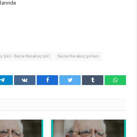
larında
 Şiiri - Sezai Karakoç şiiri
Sezai Karakoç şiirleri
Telegram
VKontakte
Facebook
Twitter
Tumblr
WhatsA