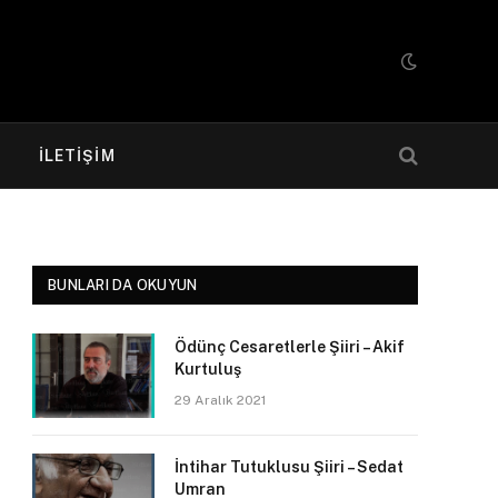
R
İLETIŞIM
BUNLARI DA OKUYUN
Ödünç Cesaretlerle Şiiri – Akif
Kurtuluş
29 Aralık 2021
İntihar Tutuklusu Şiiri – Sedat
Umran