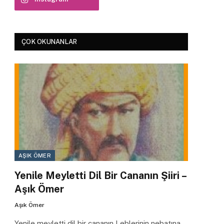
ÇOK OKUNANLAR
AŞIK ÖMER
Yenile Meyletti Dil Bir Cananın Şiiri –
Aşık Ömer
Aşık Ömer
Yenile meyletti dil bir cananın Leblerinin nebatına