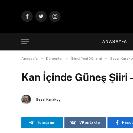
Facebook
Twitter
Instagram
ANASAYFA
»
»
»
Anasayfa
Dönemler
İkinci Yeni Dönemi
Sezai Karak
Kan İçinde Güneş Şiiri 
-
Sezai Karakoç
Telegram
VKontakte
Face