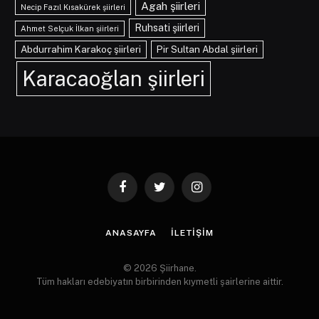
Agah şiirleri
Necip Fazıl Kısakürek şiirleri
Ruhsati şiirleri
Ahmet Selçuk İlkan şiirleri
Abdurrahim Karakoç şiirleri
Pir Sultan Abdal şiirleri
Karacaoğlan şiirleri
Facebook
Twitter
Instagram
ANASAYFA
İLETIŞIM
© 2026 Şiirhane.
Tüm hakları edebiyatın birbirinden kıymetli şairlerine aittir.