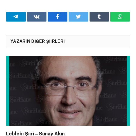
Telegram
VKontakte
Facebook
Twitter
Tumblr
What
YAZARIN DIĞER ŞIIRLERI
Leblebi Şiiri – Sunay Akın