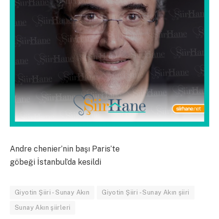
Andre chenier’nin başı Paris’te
göbeği İstanbul’da kesildi
Giyotin Şiiri - Sunay Akın
Giyotin Şiiri - Sunay Akın şiiri
Sunay Akın şiirleri