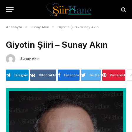
»
»
Anasayfa
Sunay Akın
Giyotin Şiiri – Sunay Akın
Giyotin Şiiri – Sunay Akın
-
Sunay Akın
Telegram
VKontakte
Facebook
Twitter
Pinterest