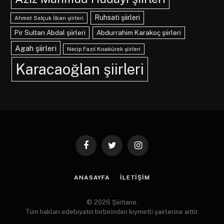
Ruhsati şiirleri
Ahmet Selçuk İlkan şiirleri
Pir Sultan Abdal şiirleri
Abdurrahim Karakoç şiirleri
Agah şiirleri
Necip Fazıl Kısakürek şiirleri
Karacaoğlan şiirleri
Facebook
Twitter
Instagram
ANASAYFA
İLETIŞIM
© 2026 Şiirhane.
Tüm hakları edebiyatın birbirinden kıymetli şairlerine aittir.