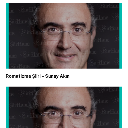
Romatizma Şiiri – Sunay Akın