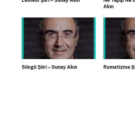
Leblebi Şiiri – Sunay Akın
Ne Yapıp Ne E
Akın
Süngü Şiiri – Sunay Akın
Romatizma Şii