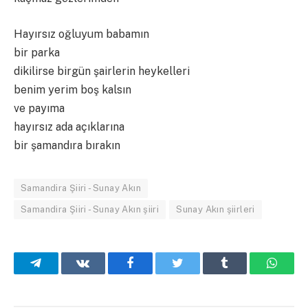
Hayırsız oğluyum babamın
bir parka
dikilirse birgün şairlerin heykelleri
benim yerim boş kalsın
ve payıma
hayırsız ada açıklarına
bir şamandıra bırakın
Samandira Şiiri - Sunay Akın
Samandira Şiiri - Sunay Akın şiiri
Sunay Akın şiirleri
Telegram
VKontakte
Facebook
Twitter
Tumblr
What