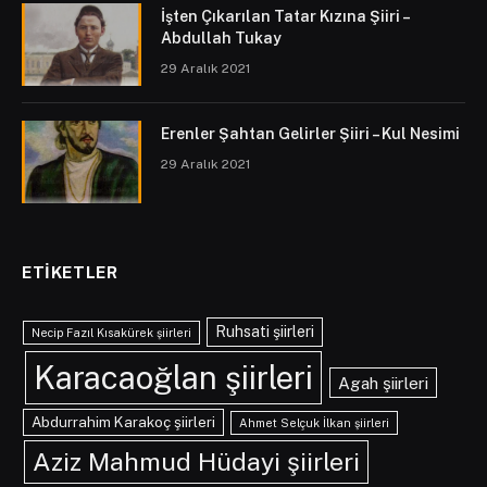
İşten Çıkarılan Tatar Kızına Şiiri –
Abdullah Tukay
29 Aralık 2021
Erenler Şahtan Gelirler Şiiri – Kul Nesimi
29 Aralık 2021
ETIKETLER
Ruhsati şiirleri
Necip Fazıl Kısakürek şiirleri
Karacaoğlan şiirleri
Agah şiirleri
Abdurrahim Karakoç şiirleri
Ahmet Selçuk İlkan şiirleri
Aziz Mahmud Hüdayi şiirleri