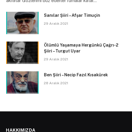
akıtırlar Gözlerimi buz ederlerTurnalar katar…
Sanılar Şiiri – Afşar Timuçin
29 Aralık 2021
Ölümlü Yaşamaya Hergünkü Çağrı-2
Şiiri – Turgut Uyar
29 Aralık 2021
Ben Şiiri – Necip Fazıl Kısakürek
28 Aralık 2021
HAKKIMIZDA