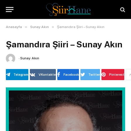
»
»
Anasayfa
Sunay Akın
Şamandıra Şiiri – Sunay Akın
Şamandıra Şiiri – Sunay Akın
-
Sunay Akın
Telegram
VKontakte
Facebook
Twitter
Pinterest