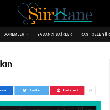
DÖNEMLER
YABANCI ŞAIRLER
RASTGELE ŞII
Akın
book
Twitter
Pinterest