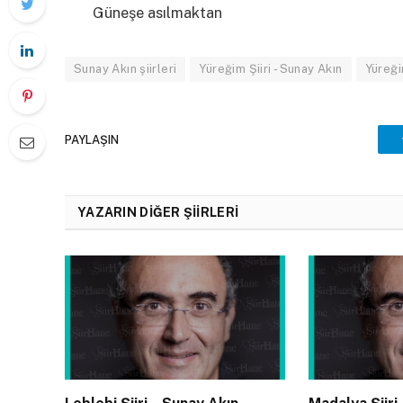
Güneşe asılmaktan
Sunay Akın şiirleri
Yüreğim Şiiri - Sunay Akın
Yüreğim
PAYLAŞIN
YAZARIN DIĞER ŞIIRLERI