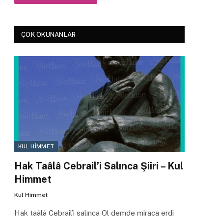
ÇOK OKUNANLAR
KUL HIMMET
Hak Taâlâ Cebrail’i Salınca Şiiri – Kul
Himmet
Kul Himmet
Hak taâlâ Cebrail’i salınca Ol demde miraca erdi