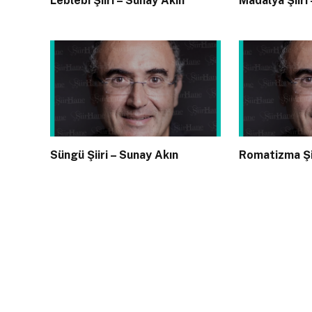
Leblebi Şiiri – Sunay Akın
Madalya Şiiri
Süngü Şiiri – Sunay Akın
Romatizma Şii