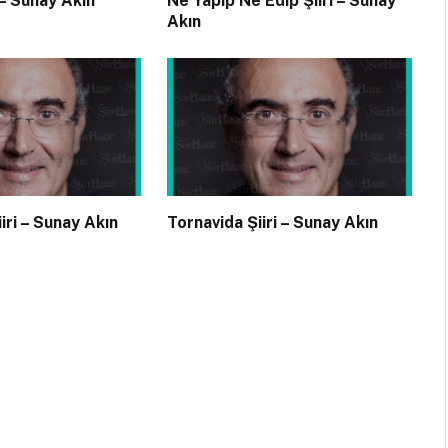
 – Sunay Akın
Ne Yapıp Ne Edip Şiiri – Sunay
Akın
ri – Sunay Akın
Tornavida Şiiri – Sunay Akın