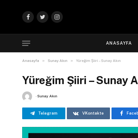
Facebook
Twitter
Instagram
ANASAYFA
»
»
Anasayfa
Sunay Akın
Yüreğim Şiiri – Sunay Akın
Yüreğim Şiiri – Sunay 
-
Sunay Akın
Telegram
VKontakte
Face