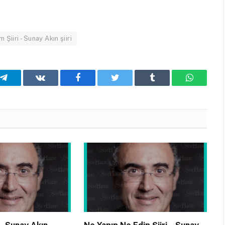
 Şiiri - Sunay Akın şiiri
Telegram
VKontakte
Facebook
Twitter
Tumblr
WhatsA