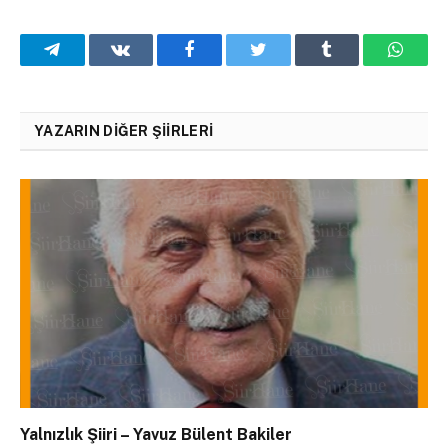
Telegram
VKontakte
Facebook
Twitter
Tumblr
What
YAZARIN DIĞER ŞIIRLERI
Yalnızlık Şiiri – Yavuz Bülent Bakiler