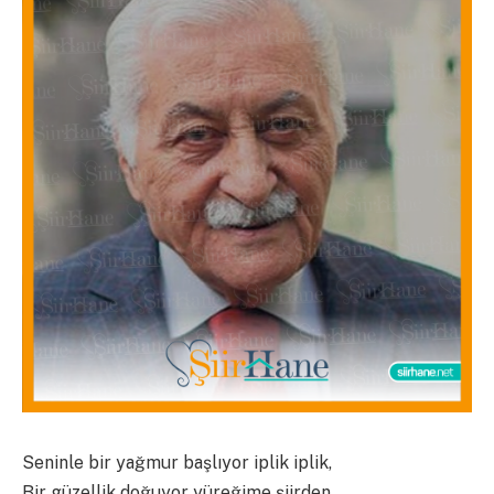
Seninle bir yağmur başlıyor iplik iplik,
Bir güzellik doğuyor yüreğime şiirden.