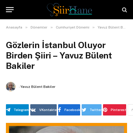
»
»
»
Anasayfa
Dönemler
Cumhuriyet Dönemi
Yavuz Bülent Bakiler
Gözlerin İstanbul Oluyor
Birden Şiiri – Yavuz Bülent
Bakiler
-
Yavuz Bülent Bakiler
Telegram
VKontakte
Facebook
Twitter
Pinterest