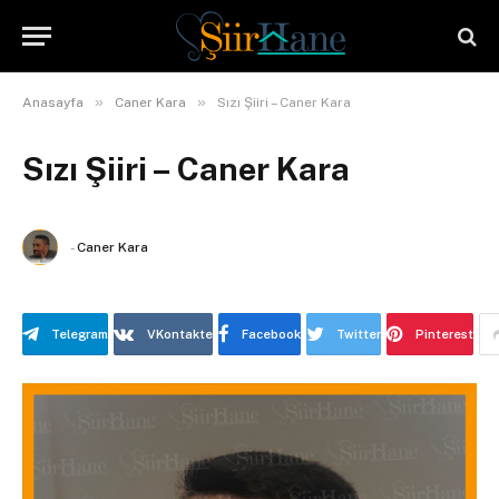
»
»
Anasayfa
Caner Kara
Sızı Şiiri – Caner Kara
Sızı Şiiri – Caner Kara
-
Caner Kara
Telegram
VKontakte
Facebook
Twitter
Pinterest