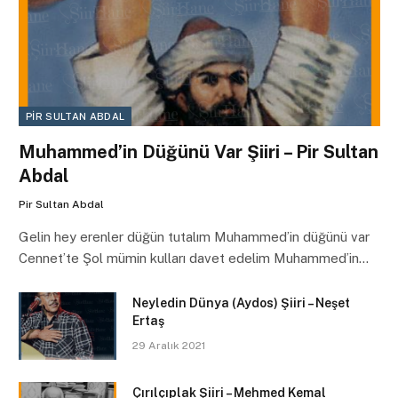
PIR SULTAN ABDAL
Muhammed’in Düğünü Var Şiiri – Pir Sultan
Abdal
Pir Sultan Abdal
Gelin hey erenler düğün tutalım Muhammed’in düğünü var
Cennet’te Şol mümin kulları davet edelim Muhammed’in…
Neyledin Dünya (Aydos) Şiiri – Neşet
Ertaş
29 Aralık 2021
Çırılçıplak Şiiri – Mehmed Kemal