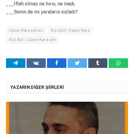
___İflah olmaz ne hırsı, ne inadı,
___Senin de mi yaraların sızladı?
Caner Kara şiirleri
Sızı Şiiri - Caner Kara
Sızı Şiiri - Caner Kara şiiri
Telegram
VKontakte
Facebook
Twitter
Tumblr
What
YAZARIN DIĞER ŞIIRLERI