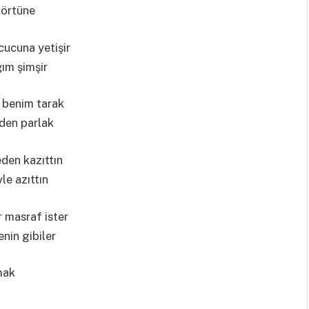
p örtüne
ucuna yetişir
ım şimşir
r benim tarak
nden parlak
den kazıttın
le azıttın
r masraf ister
nin gibiler
mak