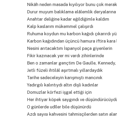
Nikâh neden masada kıyılıyor bunu çok merak
Durur muyum balıklama elâlemlik deryalarına
Anahtar deliğine kadar eğildiğimle kaldım
Kalp kaslarım mükemmel çalışırdı
Ruhuma koydun mu karbon kağıdı çıkarırdı yü
Karbon kağıdından üçüncü hamura iftira kara 
Nesini arıtacaktım İspanyol paça giyenlerin
Fikir kazınacak yer mi vardı zihinlerinde
Ben o zamanlar gençtim De Gaulle, Kennedy, 
Jetli füzeli ihtilâl aşırtmalı yıllardaydık
Tarihe sadeceleyin karışmıştı mancınık
Yadırgılı kalıntıydı altın dişli kadınlar
Domuzlar körfezi işgal ettiği için
Her ihtiyar köpek saygındı ve düşündürücüyd
O günlerde udîler bile düşünürdü
Azdı sayısı kahvesini tahmisçilerden satın alan