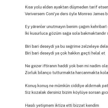
Kısa yolu elden ayaktan düşmeden tarif etse
Veriversem Coni’ye ders öyle Monreo James b
Ey yârenler unutmayın benim çağım kehribarî 
İki kusurluca gözüm sağa sola bakmaktandır s
Biri bari deseydi ya bu seğrime zelzeleye dela
Biri bari deseydi ya çok hakkın geçti helal et
Ne gezer iftiranın haddi yok ben mi nadim ol
Zorluk bilanço tutturmakta harcanmakta kol
Konuş konuş ne mümkün ciddiye aldırmak pat
Siz kozalak dersiniz bizim köylüye sorsan gıc
Hasılı yetişmem iktiza etti bizzat kendim