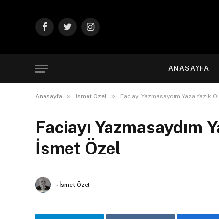
Facebook
Twitter
Instagram
ANASAYFA
»
»
Anasayfa
İsmet Özel
Faciayı Yazmasaydım Yaza Yazık Olu
Faciayı Yazmasaydım Yaz
İsmet Özel
-
İsmet Özel