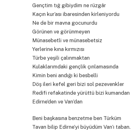
Gençtim tığ gibiydim ne rüzgâr
Kaçın kur’ası ibaresinden kirleniyordu
Ne de bir mavna gocunurdu
Görünen ve görünmeyen
Münasebetli ve münasebetsiz
Yerlerine kına kırmızısı
Türbe yeşili çalınmaktan
Kulaklarımdaki gençlik çınlamasında
Kimin beni andığı ki besbelli
Döş ileri kefel geri bizi sol pezevenkler
Redifi refakatinde yürüttü bizi kumandan
Edirne’den ve Van’dan
Beni başkasına benzetme ben Türküm
Tavan bilip Edirne’yi büyüdüm Van’ı taban.