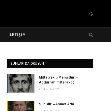
R
İLETIŞIM
BUNLARI DA OKUYUN
Milletvekili Marşı Şiiri –
Abdurrahim Karakoç
28 Aralık 2021
Şiir Şiiri – Ahmet Ada