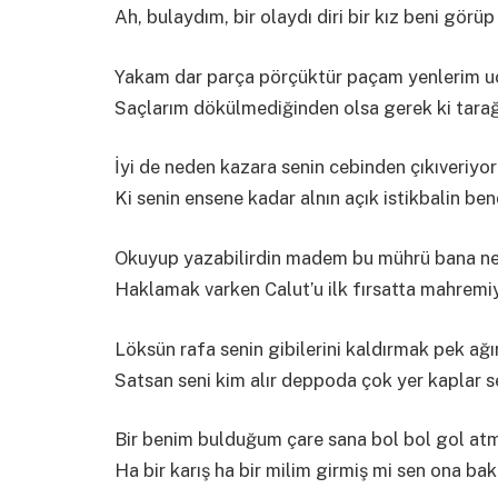
Ah, bulaydım, bir olaydı diri bir kız beni görü
Yakam dar parça pörçüktür paçam yenlerim uc
Saçlarım dökülmediğinden olsa gerek ki tarağ
İyi de neden kazara senin cebinden çıkıveriyo
Ki senin ensene kadar alnın açık istikbalin be
Okuyup yazabilirdin madem bu mührü bana ne
Haklamak varken Calut’u ilk fırsatta mahremiy
Löksün rafa senin gibilerini kaldırmak pek ağı
Satsan seni kim alır deppoda çok yer kaplar se
Bir benim bulduğum çare sana bol bol gol at
Ha bir karış ha bir milim girmiş mi sen ona bak