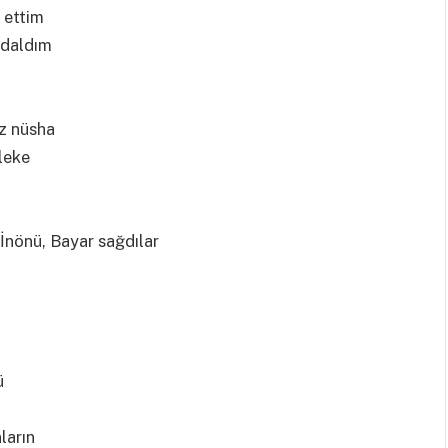
 ettim
 daldım
z nüsha
leke
İnönü, Bayar sağdılar
ü
ların