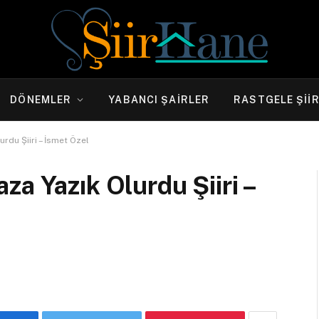
DÖNEMLER
YABANCI ŞAIRLER
RASTGELE ŞII
rdu Şiiri – İsmet Özel
a Yazık Olurdu Şiiri –