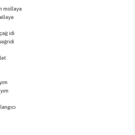
m mollaya
elleye
çağ idi
eğridi
let
ayım
ayım
langıcı
ı