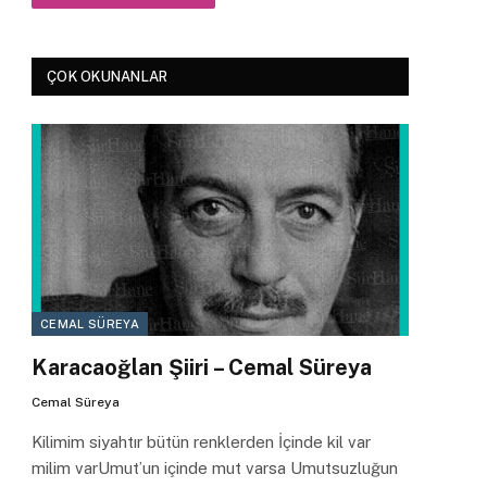
ÇOK OKUNANLAR
CEMAL SÜREYA
Karacaoğlan Şiiri – Cemal Süreya
Cemal Süreya
Kilimim siyahtır bütün renklerden İçinde kil var
milim varUmut’un içinde mut varsa Umutsuzluğun