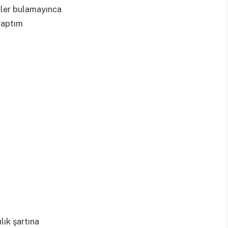
çler bulamayınca
yaptım
lık şartına