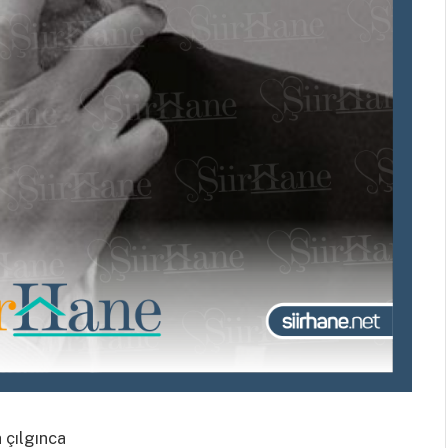
 çılgınca