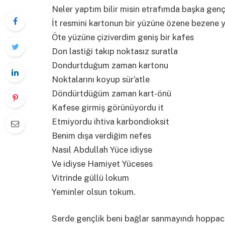
Neler yaptım bilir misin etrafımda başka gen
İt resmini kartonun bir yüzüne özene bezene 
Öte yüzüne çiziverdim geniş bir kafes
Don lastiği takıp noktasız suratla
Dondurtduğum zaman kartonu
Noktalarını koyup sür’atle
Döndürtdüğüm zaman kart-önü
Kafese girmiş görünüyordu it
Etmiyordu ihtiva karbondioksit
Benim dışa verdiğim nefes
Nasıl Abdullah Yüce idiyse
Ve idiyse Hamiyet Yüceses
Vitrinde güllü lokum
Yeminler olsun tokum.
Serde gençlik beni bağlar sanmayındı hoppacı