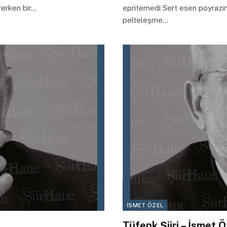
rerken bir…
epritemedi Sert esen poyrazın 
pelteleşme…
İSMET ÖZEL
Tüfenk Şiiri – İsmet Ö