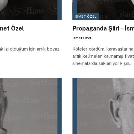
İSMET ÖZEL
smet Özel
Propaganda Şiiri – İs
İsmet Özel
ak izi olduğum için artık beyaz
Köleler gördüm, karavaşlar hay
artık kelimeleri kalmamış fiya
sinemalarda saklanıyor kışın…