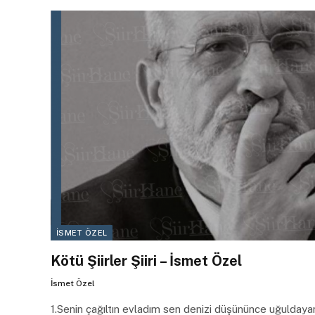
İSMET ÖZEL
Kötü Şiirler Şiiri – İsmet Özel
İsmet Özel
1.Senin çağıltın evladım sen denizi düşününce uğuldayan