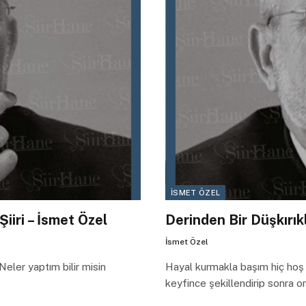
İSMET ÖZEL
iiri – İsmet Özel
Derinden Bir Düşkırıkl
İsmet Özel
eler yaptım bilir misin
Hayal kurmakla başım hiç hoş 
keyfince şekillendirip sonra o