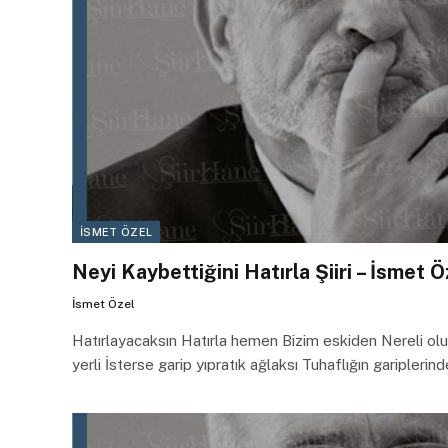
İSMET ÖZEL
Neyi Kaybettiğini Hatırla Şiiri – İsmet Ö
İsmet Özel
Hatırlayacaksın Hatırla hemen Bizim eskiden Nereli olurs
yerli İsterse garip yıpratık ağlaksı Tuhaflığın garipler