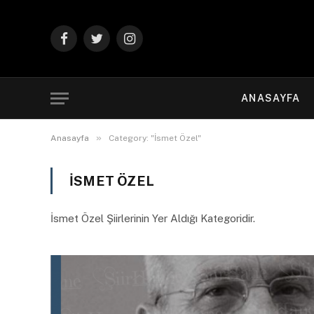
Facebook
Twitter
Instagram
ANASAYFA
»
Anasayfa
Category: "İsmet Özel"
İSMET ÖZEL
İsmet Özel Şiirlerinin Yer Aldığı Kategoridir.