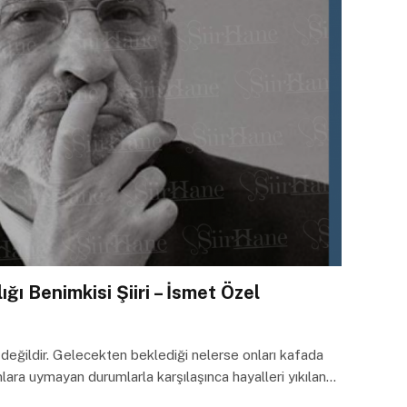
ığı Benimkisi Şiiri – İsmet Özel
değildir. Gelecekten beklediği nelerse onları kafada
nlara uymayan durumlarla karşılaşınca hayalleri yıkılan…