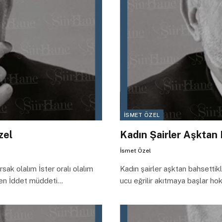
İSMET ÖZEL
zel
Kadın Şairler Aşktan 
İsmet Özel
ak olalım İster oralı olalım
Kadın şairler aşktan bahsettik
inden İddet müddeti…
ucu eğrilir akıtmaya başlar hok