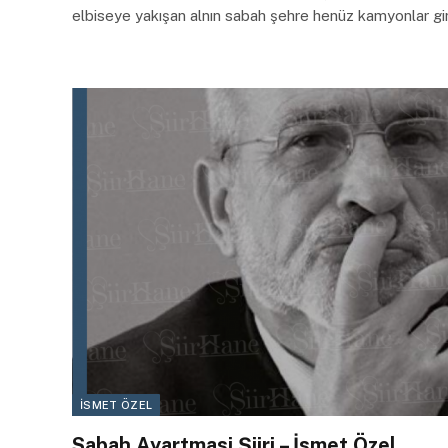
elbiseye yakışan alnın sabah şehre henüz kamyonlar gi
İSMET ÖZEL
Sabah Ayartmasi Şiiri – İsmet Özel