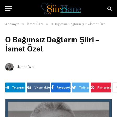
»
»
Anasayfa
İsmet Özel
O Bağımsız Dağların Şiiri – İsmet Özel
O Bağımsız Dağların Şiiri –
İsmet Özel
-
İsmet Özel
Telegram
VKontakte
Facebook
Twitter
Pinterest