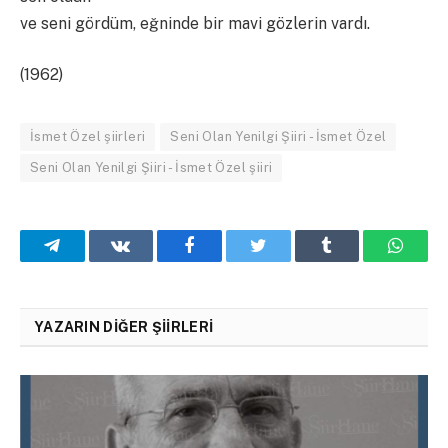
ve seni gördüm, eğninde bir mavi gözlerin vardı.
(1962)
İsmet Özel şiirleri
Seni Olan Yenilgi Şiiri - İsmet Özel
Seni Olan Yenilgi Şiiri - İsmet Özel şiiri
Telegram
VKontakte
Facebook
Twitter
Tumblr
What
YAZARIN DIĞER ŞIIRLERI