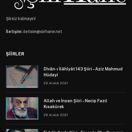
Şiirsiz kalmayın!
İletişim:
iletisim@siirhane.net
ŞIIRLER
Dîvân-ı İlâhîyât 143 Şiiri – Aziz Mahmud
Hüdayi
29 Aralık 2021
Allah ve İnsan Şiiri – Necip Fazıl
Kısakürek
28 Aralık 2021