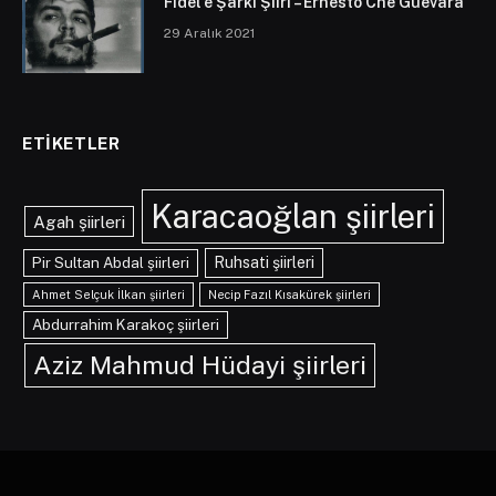
Fidel’e Şarkı Şiiri – Ernesto Che Guevara
29 Aralık 2021
ETIKETLER
Karacaoğlan şiirleri
Agah şiirleri
Pir Sultan Abdal şiirleri
Ruhsati şiirleri
Ahmet Selçuk İlkan şiirleri
Necip Fazıl Kısakürek şiirleri
Abdurrahim Karakoç şiirleri
Aziz Mahmud Hüdayi şiirleri