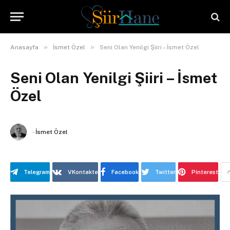
»
»
Anasayfa
İsmet Özel
Seni Olan Yenilgi Şiiri – İsmet Özel
Seni Olan Yenilgi Şiiri – İsmet
Özel
-
İsmet Özel
Telegram
VKontakte
Facebook
Twitter
Pinterest