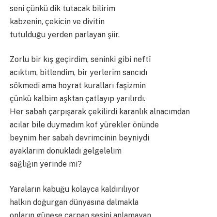
seni çünkü dik tutacak bilirim
kabzenin, çekicin ve divitin
tutulduğu yerden parlayan şiir.
Zorlu bir kış geçirdim, seninki gibi neftî
acıktım, bitlendim, bir yerlerim sancıdı
sökmedi ama hoyrat kuralları faşizmin
çünkü kalbim aşktan çatlayıp yarılırdı.
Her sabah çarpışarak çekilirdi karanlık alnacımdan
acılar bile duymadım kof yürekler önünde
beynim her sabah devrimcinin beyniydi
ayaklarım donukladı gelgelelim
sağlığın yerinde mi?
Yaraların kabuğu kolayca kaldırılıyor
halkın doğurgan dünyasına dalmakla
onların güneşe çarpan sesini anlamayan