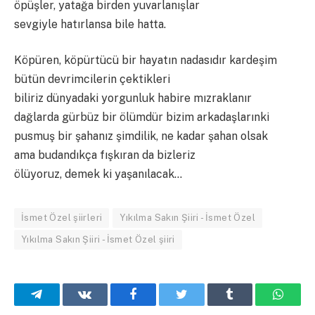
öpüşler, yatağa birden yuvarlanışlar
sevgiyle hatırlansa bile hatta.
Köpüren, köpürtücü bir hayatın nadasıdır kardeşim
bütün devrimcilerin çektikleri
biliriz dünyadaki yorgunluk habire mızraklanır
dağlarda gürbüz bir ölümdür bizim arkadaşlarınki
pusmuş bir şahanız şimdilik, ne kadar şahan olsak
ama budandıkça fışkıran da bizleriz
ölüyoruz, demek ki yaşanılacak…
İsmet Özel şiirleri
Yıkılma Sakın Şiiri - İsmet Özel
Yıkılma Sakın Şiiri - İsmet Özel şiiri
Telegram
VKontakte
Facebook
Twitter
Tumblr
What