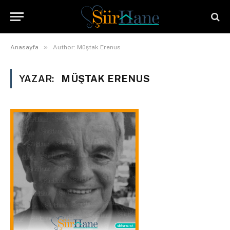
»
Anasayfa
Author: Müştak Erenus
YAZAR:
MÜŞTAK ERENUS